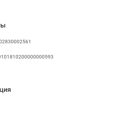
ты
02830002561
101810200000000593
ция